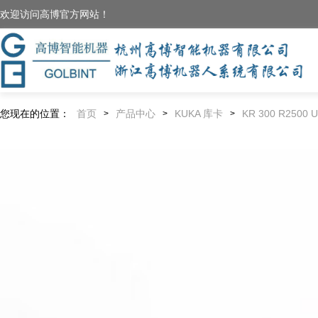
欢迎访问高博官方网站！
您现在的位置：
首页
产品中心
KUKA 库卡
KR 300 R2500 
>
>
>