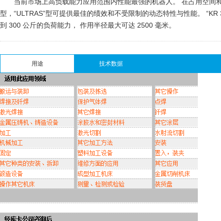
当前市场上高负载能力应用范围内性能最强的机器人。 在占用空间和重量
型，“ULTRAS”型可提供最佳的绩效和不受限制的动态特性与性能。 “KR 300 
到 300 公斤的负荷能力， 作用半径最大可达 2500 毫米。
用途
技术数据