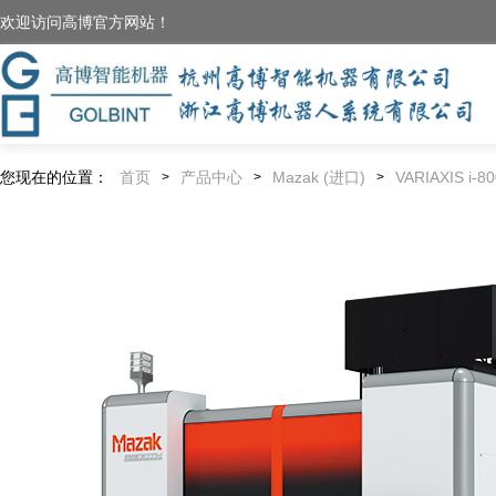
欢迎访问高博官方网站！
您现在的位置：
首页
产品中心
Mazak (进口)
VARIAXIS i-8
>
>
>