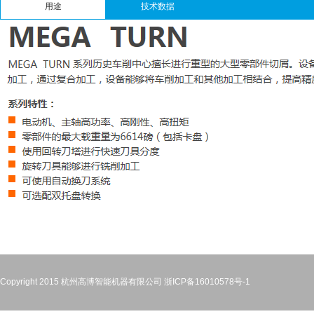
用途
技术数据
Copyright 2015 杭州高博智能机器有限公司
浙ICP备16010578号-1