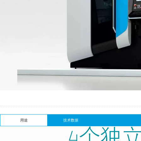
用途
技术数据