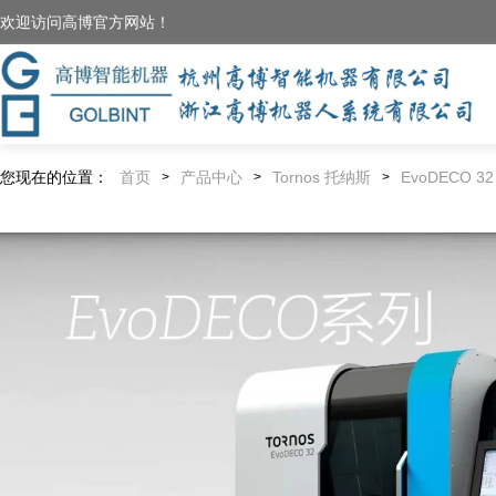
欢迎访问高博官方网站！
您现在的位置：
首页
产品中心
Tornos 托纳斯
EvoDECO 32
>
>
>