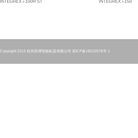
INTEGREX i-100H ST
INTEGREX i-150
Copyright 2015 杭州高博智能机器有限公司
浙ICP备16010578号-1