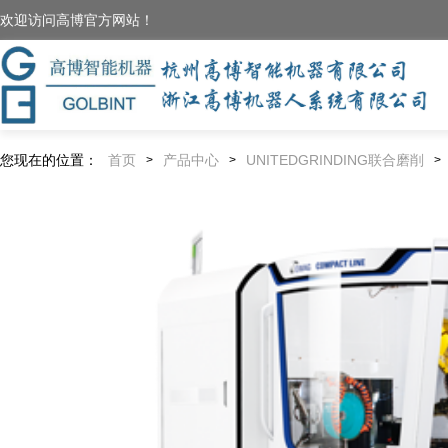
欢迎访问高博官方网站！
您现在的位置：
首页
产品中心
UNITEDGRINDING联合磨削
>
>
>