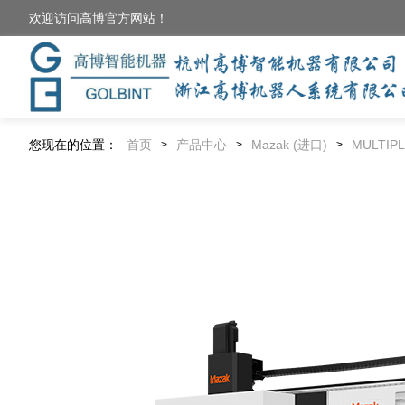
欢迎访问高博官方网站！
您现在的位置：
首页
产品中心
Mazak (进口)
MULTIPL
>
>
>