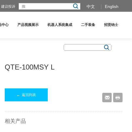
中文
English
建议投诉
品中心
产品视频展示
机器人系统集成
二手装备
招贤纳士
QTE-100MSY L
←
返回列表
相关产品