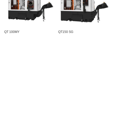
QT 100MY
QT150 SG