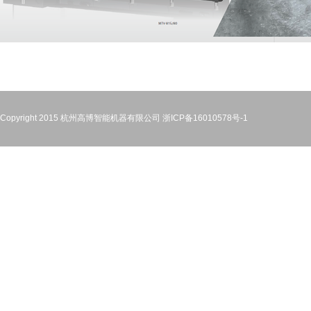
Copyright 2015 杭州高博智能机器有限公司
浙ICP备16010578号-1