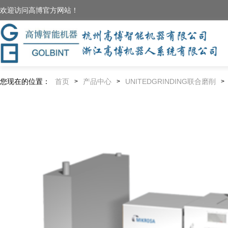
欢迎访问高博官方网站！
您现在的位置：
首页
产品中心
UNITEDGRINDING联合磨削
>
>
>