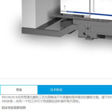
用途
技术数据