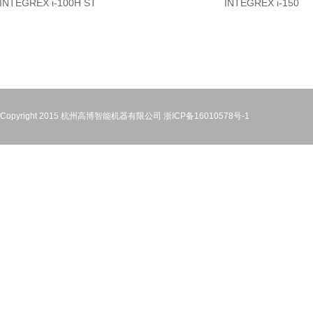
INTEGREX i-100H ST
INTEGREX i-150
Copyright 2015 杭州高博智能机器有限公司
浙ICP备16010578号-1