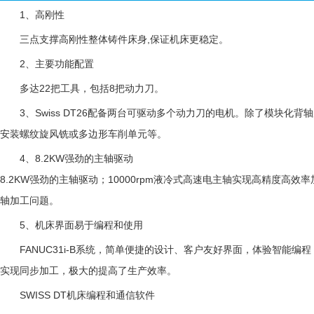
1、高刚性
三点支撑高刚性整体铸件床身,保证机床更稳定。
2、
主要功能配置
多达
22把工具，包括8把动力刀。
3、
Swiss DT26配备两台可驱动多个动力刀的电机。除了模块化背
安装螺纹旋风铣或多边形
车削单元等。
4、
8.2KW强劲的主轴驱动
8.2KW强劲的主轴驱动；10000rpm液冷式高速电主轴实现高精度高效
轴加工问题。
5、
机床界面易于编程和使用
FANUC31i-B系统，简单便捷的设计、客户友好界面，体验智能编
实现同步加工，极大的提高了生产效率。
SWISS DT机床编程和通信软件