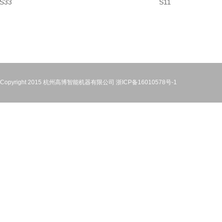
S33
S11
Copyright 2015 杭州高博智能机器有限公司
浙ICP备16010578号-1